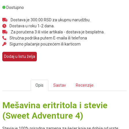
Dostupno
Dostava je 300.00 RSD za ukupnu narudžbu.
Dostava u roku 1-2 dana.
Za poručena 3 ili više artikala - dostava je besplatna.
Stručna podrška putem E-maila ili telefona
Sigurno plaćanje pouzećem ili karticom
Dodaj u listu želja
Opis
Sastav
Recenzije
Mešavina eritritola i stevie
(Sweet Adventure 4)
Stevia je 100% prirodna zamena za šećer koja se dobija od vrste