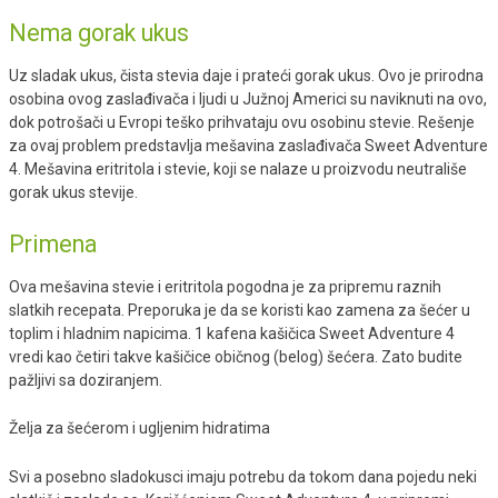
Nema gorak ukus
Uz sladak ukus, čista stevia daje i prateći gorak ukus. Ovo je prirodna
osobina ovog zaslađivača i ljudi u Južnoj Americi su naviknuti na ovo,
dok potrošači u Evropi teško prihvataju ovu osobinu stevie. Rešenje
za ovaj problem predstavlja mešavina zaslađivača Sweet Adventure
4. Mešavina eritritola i stevie, koji se nalaze u proizvodu neutrališe
gorak ukus stevije.
Primena
Ova mešavina stevie i eritritola pogodna je za pripremu raznih
slatkih recepata. Preporuka je da se koristi kao zamena za šećer u
toplim i hladnim napicima. 1 kafena kašičica Sweet Adventure 4
vredi kao četiri takve kašičice običnog (belog) šećera. Zato budite
pažljivi sa doziranjem.
Želja za šećerom i ugljenim hidratima
Svi a posebno sladokusci imaju potrebu da tokom dana pojedu neki