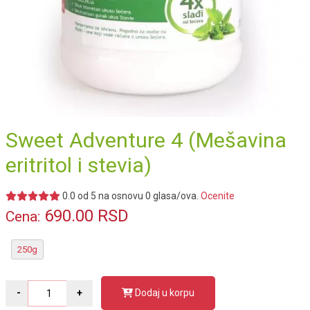
Sweet Adventure 4 (Mešavina
eritritol i stevia)
0.0
od
5
na osnovu
0
glasa/ova.
Ocenite
690.00
RSD
Cena:
250g
Dodaj u korpu