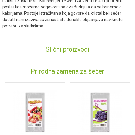
slatkiš i zaslade se. Korišćenjem Sweet Adventure 4 u pripremi
poslastica možemo odgovoriti na ovu žudnju a da ne brinemo o
kalorijama. Postoje istraživanja koja govore da kristal beli šećer
dodat hrani izaziva zavisnost, što donekle objašnjava naviknutu
potrebu za slatkišima.
Slični proizvodi
Prirodna zamena za šećer