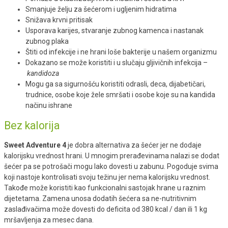
Smanjuje želju za šećerom i ugljenim hidratima
Snižava krvni pritisak
Usporava karijes, stvaranje zubnog kamenca i nastanak
zubnog plaka
Štiti od infekcije i ne hrani loše bakterije u našem organizmu
Dokazano se može koristiti i u slučaju gljivičnih infekcija –
kandidoza
Mogu ga sa sigurnošću koristiti odrasli, deca, dijabetičari,
trudnice, osobe koje žele smršati i osobe koje su na kandida
načinu ishrane
Bez kalorija
Sweet Adventure 4
je dobra alternativa za šećer jer ne dodaje
kalorijsku vrednost hrani. U mnogim prerađevinama nalazi se dodat
šećer pa se potrošači mogu lako dovesti u zabunu. Pogoduje svima
koji nastoje kontrolisati svoju težinu jer nema kalorijsku vrednost.
Takođe može koristiti kao funkcionalni sastojak hrane u raznim
dijetetama. Zamena unosa dodatih šećera sa ne-nutritivnim
zaslađivačima može dovesti do deficita od 380 kcal / dan ili 1 kg
mršavljenja za mesec dana.