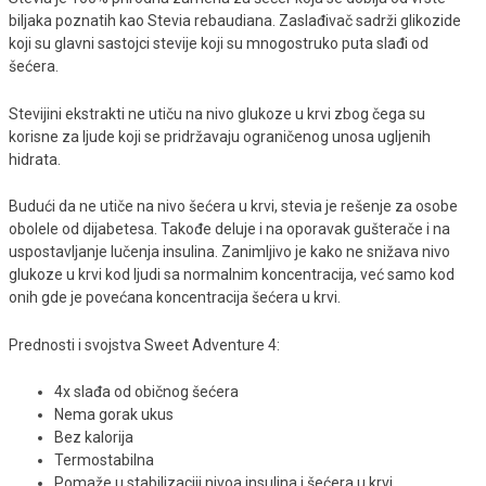
biljaka poznatih kao Stevia rebaudiana. Zaslađivač sadrži glikozide
koji su glavni sastojci stevije koji su mnogostruko puta slađi od
šećera.
Stevijini ekstrakti ne utiču na nivo glukoze u krvi zbog čega su
korisne za ljude koji se pridržavaju ograničenog unosa ugljenih
hidrata.
Budući da ne utiče na nivo šećera u krvi, stevia je rešenje za osobe
obolele od dijabetesa. Takođe deluje i na oporavak gušterače i na
uspostavljanje lučenja insulina. Zanimljivo je kako ne snižava nivo
glukoze u krvi kod ljudi sa normalnim koncentracija, već samo kod
onih gde je povećana koncentracija šećera u krvi.
Prednosti i svojstva Sweet Adventure 4:
4x slađa od običnog šećera
Nema gorak ukus
Bez kalorija
Termostabilna
Pomaže u stabilizaciji nivoa insulina i šećera u krvi