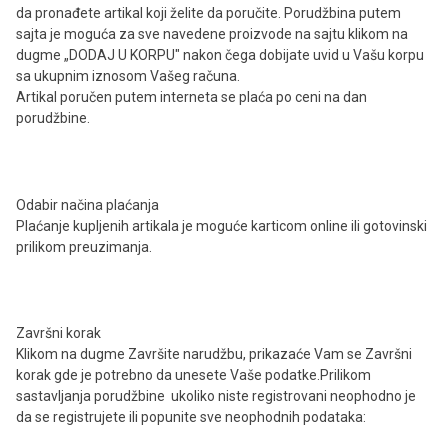
da pronađete artikal koji želite da poručite. Porudžbina putem
sajta je moguća za sve navedene proizvode na sajtu klikom na
dugme „DODAJ U KORPU" nakon čega dobijate uvid u Vašu korpu
sa ukupnim iznosom Vašeg računa.
Artikal poručen putem interneta se plaća po ceni na dan
porudžbine.
Odabir načina plaćanja
Plaćanje kupljenih artikala je moguće karticom online ili gotovinski
prilikom preuzimanja.
Završni korak
Klikom na dugme Završite narudžbu, prikazaće Vam se Završni
korak gde je potrebno da unesete Vaše podatke.Prilikom
sastavljanja porudžbine ukoliko niste registrovani neophodno je
da se registrujete ili popunite sve neophodnih podataka: