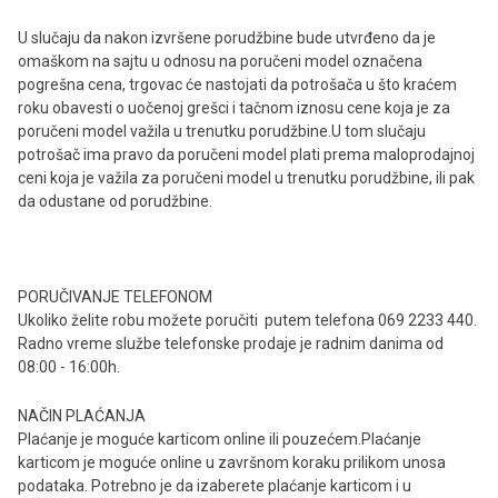
U slučaju da nakon izvršene porudžbine bude utvrđeno da je
omaškom na sajtu u odnosu na poručeni model označena
pogrešna cena, trgovac će nastojati da potrošača u što kraćem
roku obavesti o uočenoj grešci i tačnom iznosu cene koja je za
poručeni model važila u trenutku porudžbine.U tom slučaju
potrošač ima pravo da poručeni model plati prema maloprodajnoj
ceni koja je važila za poručeni model u trenutku porudžbine, ili pak
da odustane od porudžbine.
PORUČIVANJE TELEFONOM
Ukoliko želite robu možete poručiti putem telefona 069 2233 440.
Radno vreme službe telefonske prodaje je radnim danima od
08:00 - 16:00h.
NAČIN PLAĆANJA
Plaćanje je moguće karticom online ili pouzećem.Plaćanje
karticom je moguće online u završnom koraku prilikom unosa
podataka. Potrebno je da izaberete plaćanje karticom i u