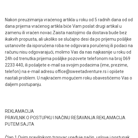
Nakon preuzimanja vraćenog artikla u roku od 5 radnih dana od od
dana prijema vraćenog artikla biće Vam poslat drugi artikal u
zamenu ili vraćen novac.Zaista nastojimo da dostava bude bez
ikakvih propusta, ali ukoliko se slučajno desi da po prijemu pošiljke
ustanovite da isporučena roba ne odgovara poručenoj ili podaci na
računu nisu odgovarajući, molimo Vas da nas najkasnije u roku od
24h od trenutka prijema pošiljke pozovete telefonom na broj 069
2233 440, ili pošaljete e-mail sa svojim podacima (ime, prezime,
telefon) na e-mail adresu office@sweetadventure.rs i opišete
nastali problem. U najkraćem mogućem roku obavestićemo Vas o
daljem postupanju.
REKLAMACIJA
PRAVILNIK O POSTUPKU I NAČINU REŠAVANJA REKLAMACIJA
PUTEM SAJTA
Član 1 Ovim pravilnikom trgovac uređuje način, uslove i postupak