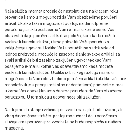
Naša služba internet prodaje će nastojati da u najkraćem roku
proveri da li smo u mogućnosti da Vam obezbedimo poručeni
artikal. Ukoliko takva mogućnost postoji, na dan otpreme
poručenog artikla poslaćemo Vam e-mail u kome ćemo Vas
obavestiti da je poručeni artikal raspoloživ, kao i kada možete
očekivati kurirsku službu, i time prihvatiti Vašu ponudu za
zaključenje ugovora. Ukoliko Vaša porudžbina sadrži više od
jednog proizvoda, moguće je zasebno slanje svakog artikla i za
svaki artikal će biti zasebno zaključen ugovor tek kad Vam
pošaljemo e-mail u kome Vas obaveštavamo kada možete
očekivati kurirsku službu. Ukoliko iz bilo kog razloga nismo u
mogućnosti da Vam obezbedimo poručeni artikal (ukoliko više nije
raspoloživ ili je u pitanju artikal sa nedostatkom) primićete e-mail
u kome Vas obaveštavamo da smo prinuđeni da Vam otkažemo
porudžbinu. U tom slučaju ugovor neće biti zaključen.
Nastojimo da stanje i veličina proizvoda na sajtu bude ažurno, ali
zbog dinamičnosti tržišta postoji mogućnost da u određenim
slučajevima poručeni proizvod više ne bude raspoloživ u našem
magacinu.