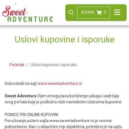
KORPA
0
Uslovi kupovine i isporuke
Početak
Uslovi kupovine i isporuke
Dobrodošli na sajt
www.sweetadventure.rs
Sweet Adventure
Vam omogućava korišćenje usluga i sadržaja
svog portala koje je podložno niže navedenim Uslovima kupovine.
POMOĆ PRI ONLINE KUPOVINI
Poručivanje putem sajta www.sweetadventure.rs je veoma
jednostavno. Kao i u klasičnim mp objektima, potrebno je na sajtu