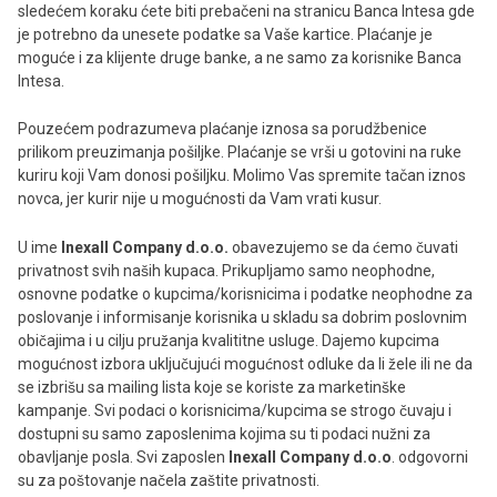
sledećem koraku ćete biti prebačeni na stranicu Banca Intesa gde
je potrebno da unesete podatke sa Vaše kartice. Plaćanje je
moguće i za klijente druge banke, a ne samo za korisnike Banca
Intesa.
Pouzećem podrazumeva plaćanje iznosa sa porudžbenice
prilikom preuzimanja pošiljke. Plaćanje se vrši u gotovini na ruke
kuriru koji Vam donosi pošiljku. Molimo Vas spremite tačan iznos
novca, jer kurir nije u mogućnosti da Vam vrati kusur.
U ime
Inexall Company d.o.o.
obavezujemo se da ćemo čuvati
privatnost svih naših kupaca. Prikupljamo samo neophodne,
osnovne podatke o kupcima/korisnicima i podatke neophodne za
poslovanje i informisanje korisnika u skladu sa dobrim poslovnim
običajima i u cilju pružanja kvalititne usluge. Dajemo kupcima
mogućnost izbora uključujući mogućnost odluke da li žele ili ne da
se izbrišu sa mailing lista koje se koriste za marketinške
kampanje. Svi podaci o korisnicima/kupcima se strogo čuvaju i
dostupni su samo zaposlenima kojima su ti podaci nužni za
obavljanje posla. Svi zaposlen
Inexall Company d.o.o
. odgovorni
su za poštovanje načela zaštite privatnosti.