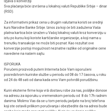
Izjava o konverziji
Sva plaćanja biće izvršena u lokalnoj valuti Republike Srbije – dinar
(RSD).
Za informativni prikaz cena u drugim valutama koristi se srednji
kurs Narodne Banke Srbije. Iznos za koji će biti zadužena Vaša
platna kartica biće izražen u Vašoj lokalnoj valuti kroz konverziju u
istu po kursu koji koriste kartičarske organizacije, a koji nama u
trenutku transakcije ne može biti poznat. Kao rezultat ove
konverzije postoji mogućnost neznatne razlike od originalne cene
navedene na našem sajtu.
ISPORUKA
Poručeni proizvodi putem Interneta biće Vam isporučeni
posredstvom kurirske službe u periodu od 08 do 17 časova, u roku
od 24 do 48 sati od dana kada smo Vam potvrdili porudžbinu.
Kuriri eksterne firme koja vrši dostavu robe za nas, pošiljke donose
na adresu za isporuku u vremenskom periodu od 8 do 17h radnim
danima. Molimo Vas da se u tom periodu javljate na broj telefona
koji ste ostavili prilikom poručivanja i obezbedite da na adresi bude