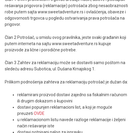
rešavanja prigovora (reklamacije) potrošača zbog nesaobraznosti
robe putem sajta www.sweetadventure.rs i ovlašćenja, obaveze i
odgovornosti trgovca u pogledu ostvarivanja prava potrošača na
prigovor.
Član 2 Potrošač, u smislu ovog pravilnika, jeste svaki građanin koji
putem interneta na sajtu www.sweetadventure.rs kupuje
proizvode za lične i porodične potrebe.
Član 3 Zahtev za reklamaciju može se dostaviti samo poštom na
sledeću adresu Subotica, ul. Dušana Krnajskog 1.
Prilikom podnošenja zahteva za reklamaciju potrošač je dužan da:
reklamirani proizvod dostavi zajedno sa fiskalnim računom
ili drugim dokazom o kupovini
dostavi popunjen reklamacioni list, a koji je moguće
preuzeti
OVDE
u reklamacionom listu navede razloge reklamacije i željeni
način rešavanje iste
dostavi potpisani nalog za ispravku