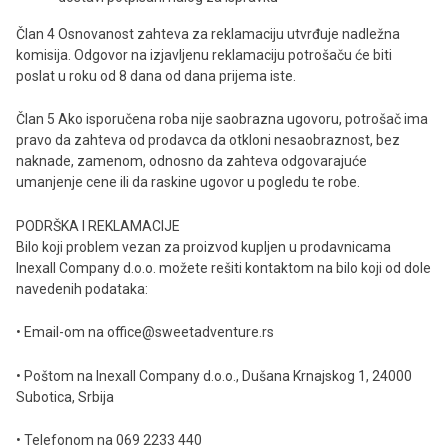
Član 4 Osnovanost zahteva za reklamaciju utvrđuje nadležna
komisija. Odgovor na izjavljenu reklamaciju potrošaču će biti
poslat u roku od 8 dana od dana prijema iste.
Član 5 Ako isporučena roba nije saobrazna ugovoru, potrošač ima
pravo da zahteva od prodavca da otkloni nesaobraznost, bez
naknade, zamenom, odnosno da zahteva odgovarajuće
umanjenje cene ili da raskine ugovor u pogledu te robe.
PODRŠKA I REKLAMACIJE
Bilo koji problem vezan za proizvod kupljen u prodavnicama
Inexall Company d.o.o. možete rešiti kontaktom na bilo koji od dole
navedenih podataka:
• Email-om na office@sweetadventure.rs
• Poštom na Inexall Company d.o.o., Dušana Krnajskog 1, 24000
Subotica, Srbija
• Telefonom na 069 2233 440