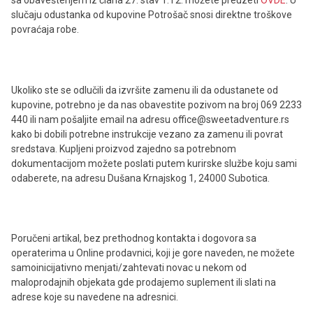
slučaju odustanka od kupovine Potrošač snosi direktne troškove
povraćaja robe.
Ukoliko ste se odlučili da izvršite zamenu ili da odustanete od
kupovine, potrebno je da nas obavestite pozivom na broj 069 2233
440 ili nam pošaljite email na adresu office@sweetadventure.rs
kako bi dobili potrebne instrukcije vezano za zamenu ili povrat
sredstava. Kupljeni proizvod zajedno sa potrebnom
dokumentacijom možete poslati putem kurirske službe koju sami
odaberete, na adresu Dušana Krnajskog 1, 24000 Subotica.
Poručeni artikal, bez prethodnog kontakta i dogovora sa
operaterima u Online prodavnici, koji je gore naveden, ne možete
samoinicijativno menjati/zahtevati novac u nekom od
maloprodajnih objekata gde prodajemo suplement ili slati na
adrese koje su navedene na adresnici.