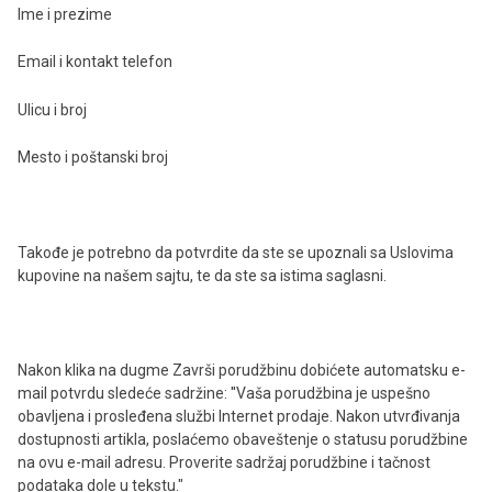
Ime i prezime
Email i kontakt telefon
Ulicu i broj
Mesto i poštanski broj
Takođe je potrebno da potvrdite da ste se upoznali sa Uslovima
kupovine na našem sajtu, te da ste sa istima saglasni.
Nakon klika na dugme Završi porudžbinu dobićete automatsku e-
mail potvrdu sledeće sadržine: ''Vaša porudžbina je uspešno
obavljena i prosleđena službi Internet prodaje. Nakon utvrđivanja
dostupnosti artikla, poslaćemo obaveštenje o statusu porudžbine
na ovu e-mail adresu. Proverite sadržaj porudžbine i tačnost
podataka dole u tekstu."