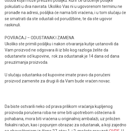
osoba koja može preuzeti pošiljku. Kurir će uručenje pošljke
pokušati u dva navrata. Ukoliko Vas ni u ugovorenom terminu ne
pronađe na adresi, pošiljka će nama biti vraćena, i u tom slučaju će
se smatrati da ste odustali od porudžbine, te da ste ugovor
raskinuli.
POVRAĆAJ – ODUSTANAK I ZAMENA
Ukoliko ste primili pošiljku i nakon otvaranja kutije ustanovili da
Vam proizvod ne odgovara ili iz bilo kog razloga želite da
odustanete od kupovine, rok za odustanak je 14 dana od dana
preuzimanja proizvoda.
U slučaju odustanka od kupovine imate pravo da poručeni
proizvod zamenite za drugi ili da Vam bude vraćen novac.
Da biste ostvarili neko od prava prilikom vraćanja kupljenog
proizvoda poručena roba ne sme biti upotrebom oštećena ili
pohabana, mora biti vraćena u originalnoj ambalaži, uz priložen
fiskalni račun, kao i popunjen obrazac za odustanak, a koji zajedno
sa obaveštenjem iz člana 27. stav 1. i 2. možete preuzeti
OVDE
. U