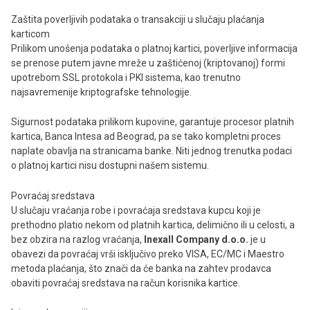
Zaštita poverljivih podataka o transakciji u slučaju plaćanja
karticom
Prilikom unošenja podataka o platnoj kartici, poverljive informacija
se prenose putem javne mreže u zaštićenoj (kriptovanoj) formi
upotrebom SSL protokola i PKI sistema, kao trenutno
najsavremenije kriptografske tehnologije.
Sigurnost podataka prilikom kupovine, garantuje procesor platnih
kartica, Banca Intesa ad Beograd, pa se tako kompletni proces
naplate obavlja na stranicama banke. Niti jednog trenutka podaci
o platnoj kartici nisu dostupni našem sistemu.
Povraćaj sredstava
U slučaju vraćanja robe i povraćaja sredstava kupcu koji je
prethodno platio nekom od platnih kartica, delimično ili u celosti, a
bez obzira na razlog vraćanja,
Inexall Company d.o.o.
je u
obavezi da povraćaj vrši isključivo preko VISA, EC/MC i Maestro
metoda plaćanja, što znači da će banka na zahtev prodavca
obaviti povraćaj sredstava na račun korisnika kartice.